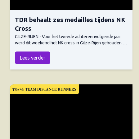
TDR behaalt zes medailles tijdens NK
Cross
GILZE-RIJEN - Voor het tweede achtereenvolgende jaar
werd dit weekend het NK cross in Gilze-Rijen gehouden.
Tijdens het wederom prima georganiseerde evenement
behaalden de aanwezige TDR-atleten maar liefst zes
Lees verder
medailles. Mede door het ontbreken van topfavoriet
Michel Butter ontbrak echter de gouden plak. Butter had
last van een lichte irritatie van de rechterenkel en wilde
geen risico nemen met het oog op het zomerseizoen. Op
de zaterdag was Pip Tesselaar de enige TDR-atleet die in
TEAM DISTANCE RUNNERS
TEAM:
actie kwam. Na een lastige wedstijd wist hij beslag te
leggen op de bronzen medaille bij de masters 35. Op de
zondag was het Margriet Berkhout die voor de eerste plak
zorgde. Zij had haar zinnen gezet op een vierde
achtereenvolgende titel, maar moest haar meerdere
erkennen in triatlete Maaike Caelers. De atlete van Unitas
knokte zich in de slotfase sterk terug en at in de laatste
300 meter Berkhout de kaas van het brood. Berkhout