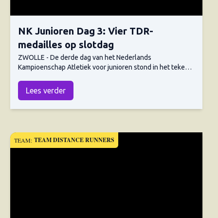
NK Junioren Dag 3: Vier TDR-
medailles op slotdag
ZWOLLE - De derde dag van het Nederlands
Kampioenschap Atletiek voor junioren stond in het teken
van de finales. Tot vandaag stond de teller van Team
Distance Runners (TDR) op twee medailles. Waar er voor
Lees verder
TDR een vijftal medaillekandidaten aan viel te wijzen,
bleef de teller uiteindelijk steken op vier medailles. Dit
maakte een totaalscore van zes medailles, wederom een
mooie score voor het loperscollectief. Lisanne de Witte
goud Lisanne de Witte was vooraf de topfavoriet voor de
TEAM DISTANCE RUNNERS
TEAM:
overwinning op de 400m bij de meisjes junioren A. Na drie
titels op rij, twee indoor en één outdoor, was de druk op
de Heiloose groot. Ze wist de hoge verwachtingen waar te
maken en liep in 56.16 naar het goud. "De finale was zeker
niet gemakkelijk, ik moest knokken tot het einde. Ik kwam
hier voor maar één ding en dat was goud. Ik had er vooraf
vertrouwen in dat ik het ging redden, maar het is dan wel
heel fijn als het weer lukt!" sprak De Witte. Marije Wever