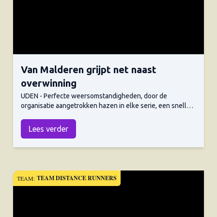
Van Malderen grijpt net naast
overwinning
UDEN - Perfecte weersomstandigheden, door de
organisatie aangetrokken hazen in elke serie, een snelle
baan en een recordaantal van 700 atleten die in een goed
op gang gekomen baanseizoen in vorm aan het raken zijn,
Lees verder
waren in Uden tijdens de Mondo Keien Meeting een ideale
voedingsbodem voor snelle races. De 1500 meter was
voor TDR voornamelijk een succesnummer; maar liefst
zeven persoonlijk records (pr's) konden genoteerd
worden. Van Malderen voorin In de snelste serie op de
TEAM DISTANCE RUNNERS
TEAM:
1500m was superhaas Ate van der Burgt aangetrokken om
de atleten tot aan de bel te loodsen, met een doorkomst
op 1000m van 2.25. Weliswaar gelijkmatig, werd de
doorkomst na 1000 meter echter ruim drie seconden te