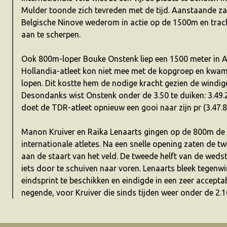
Mulder toonde zich tevreden met de tijd. Aanstaande za
Belgische Ninove wederom in actie op de 1500m en trac
aan te scherpen.
Ook 800m-loper Bouke Onstenk liep een 1500 meter in
Hollandia-atleet kon niet mee met de kopgroep en kwam
lopen. Dit kostte hem de nodige kracht gezien de windi
Desondanks wist Onstenk onder de 3.50 te duiken: 3.49
doet de TDR-atleet opnieuw een gooi naar zijn pr (3.47.8
Manon Kruiver en Raika Lenaarts gingen op de 800m de s
internationale atletes. Na een snelle opening zaten de t
aan de staart van het veld. De tweede helft van de wedst
iets door te schuiven naar voren. Lenaarts bleek tegenw
eindsprint te beschikken en eindigde in een zeer acceptab
negende, voor Kruiver die sinds tijden weer onder de 2.10