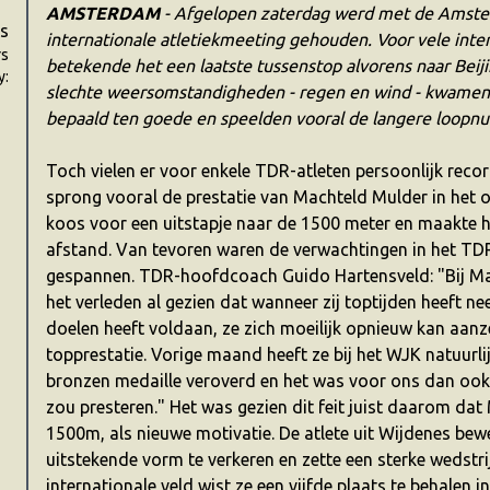
AMSTERDAM
-
Afgelopen zaterdag werd met de Amst
s
internationale atletiekmeeting gehouden. Voor vele inter
rs
betekende het een laatste tussenstop alvorens naar Beiji
y:
slechte weersomstandigheden - regen en wind - kwamen 
bepaald ten goede en speelden vooral de langere loopn
Toch vielen er voor enkele TDR-atleten persoonlijk recor
sprong vooral de prestatie van Machteld Mulder in het 
koos voor een uitstapje naar de 1500 meter en maakte 
afstand. Van tevoren waren de verwachtingen in het TD
gespannen. TDR-hoofdcoach Guido Hartensveld: "Bij Ma
het verleden al gezien dat wanneer zij toptijden heeft n
doelen heeft voldaan, ze zich moeilijk opnieuw kan aanz
topprestatie. Vorige maand heeft ze bij het WJK natuurli
bronzen medaille veroverd en het was voor ons dan ook 
zou presteren." Het was gezien dit feit juist daarom da
1500m, als nieuwe motivatie. De atlete uit Wijdenes bew
uitstekende vorm te verkeren en zette een sterke wedstrij
internationale veld wist ze een vijfde plaats te behalen in