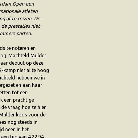
erdam Open een
nationale atleten
ng af te reizen. De
de prestaties niet
ummers parten.
ds te noteren en
oog. Machteld Mulder
haar debuut op deze
R-kamp niet al te hoog
chteld hebben we in
eergezet en aan haar
etten tot een
jk een prachtige
de vraag hoe ze hier
t Mulder koos voor de
ees nog steeds in
d neer. In het
 een tijd van 4.22.94.