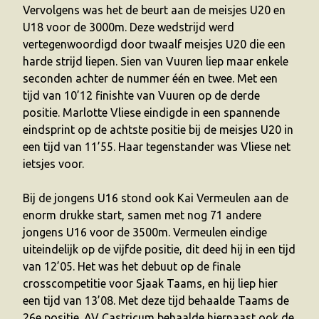
Vervolgens was het de beurt aan de meisjes U20 en
U18 voor de 3000m. Deze wedstrijd werd
vertegenwoordigd door twaalf meisjes U20 die een
harde strijd liepen. Sien van Vuuren liep maar enkele
seconden achter de nummer één en twee. Met een
tijd van 10’12 finishte van Vuuren op de derde
positie. Marlotte Vliese eindigde in een spannende
eindsprint op de achtste positie bij de meisjes U20 in
een tijd van 11’55. Haar tegenstander was Vliese net
ietsjes voor.
Bij de jongens U16 stond ook Kai Vermeulen aan de
enorm drukke start, samen met nog 71 andere
jongens U16 voor de 3500m. Vermeulen eindige
uiteindelijk op de vijfde positie, dit deed hij in een tijd
van 12’05. Het was het debuut op de finale
crosscompetitie voor Sjaak Taams, en hij liep hier
een tijd van 13’08. Met deze tijd behaalde Taams de
26e positie. AV Castricum behaalde hiernaast ook de