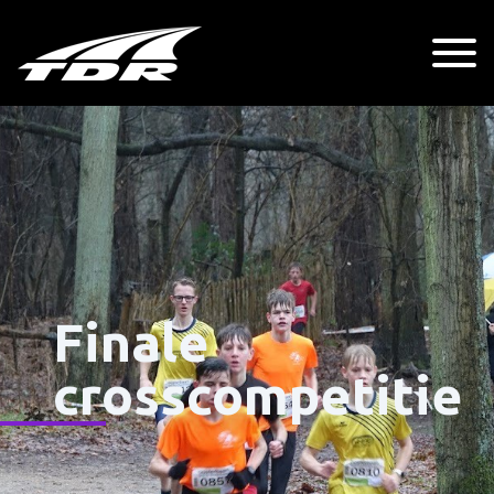
Finale
crosscompetitie