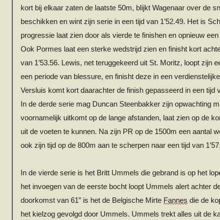
kort bij elkaar zaten de laatste 50m, blijkt Wagenaar over de s
beschikken en wint zijn serie in een tijd van 1’52.49. Het is Sc
progressie laat zien door als vierde te finishen en opnieuw een
Ook
Pormes
laat een sterke wedstrijd zien en finisht kort acht
van 1’53.56. Lewis, net teruggekeerd uit St. Moritz, loopt zijn 
een periode van blessure, en finisht deze in een verdienstelijke 
Versluis komt kort daarachter de finish gepasseerd in een tijd 
In de derde serie mag Duncan Steenbakker zijn opwachting m
voornamelijk uitkomt op de lange afstanden, laat zien op de k
uit de voeten te kunnen. Na zijn PR op de 1500m een aantal w
ook zijn tijd op de 800m aan te scherpen naar een tijd van 1’5
In de vierde serie is het Britt
Ummels
die gebrand is op het lo
het invoegen van de eerste bocht loopt
Ummels
alert achter d
doorkomst van 61” is het de Belgische Mirte
Fannes
die de ko
het kielzog gevolgd door
Ummels
.
Ummels
trekt alles uit de 