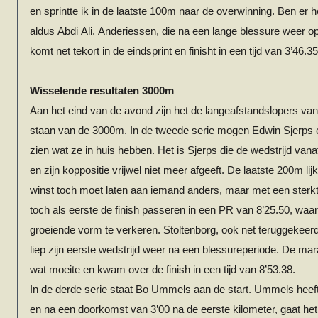
en sprintte ik in de laatste 100m naar de overwinning. Ben er 
aldus
Abdi
Ali.
Anderiessen
, die na een lange blessure weer o
komt net tekort in de eindsprint en finisht in een tijd van 3’46.35
Wisselende resultaten 3000m
Aan het eind van de avond zijn het de langeafstandslopers van
staan van de 3000m. In de tweede serie mogen Edwin
Sjerps
zien wat ze in huis hebben. Het is
Sjerps
die de wedstrijd vana
en zijn koppositie vrijwel niet meer afgeeft. De laatste 200m lijk
winst toch moet laten aan iemand anders, maar met een sterkt
toch als eerste de finish passeren in een PR van 8’25.50, waarbij
groeiende vorm te verkeren.
Stoltenborg
, ook net teruggekeer
liep zijn eerste wedstrijd weer na een blessureperiode. De m
wat moeite en kwam over de finish in een tijd van 8’53.38.
In de derde serie staat Bo
Ummels
aan de start.
Ummels
heef
en na een doorkomst van 3’00 na de eerste kilometer, gaat het