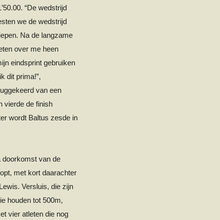
1’50.00. “De wedstrijd
sten we de wedstrijd
 liepen. Na de langzame
tleten over me heen
ijn eindsprint gebruiken
k dit prima!”,
eruggekeerd van een
 vierde de finish
ter wordt Baltus zesde in
a doorkomst van de
oopt, met kort daarachter
wis. Versluis, die zijn
itie houden tot 500m,
t vier atleten die nog