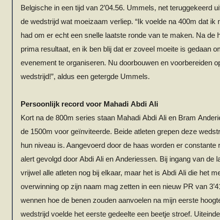
Belgische in een tijd van 2’04.56.
Ummels
, net teruggekeerd ui
de wedstrijd wat moeizaam verliep. “Ik voelde na 400m dat ik 
had om er echt een snelle laatste ronde van te maken. Na de h
prima resultaat, en ik ben blij dat er zoveel moeite is gedaan o
evenement te organiseren. Nu doorbouwen en voorbereiden 
wedstrijd!”, aldus een getergde
Ummels
.
Persoonlijk record voor
Mahadi
Abdi
Ali
Kort na de 800m series staan
Mahadi
Abdi
Ali en Bram
Anderi
de 1500m voor geïnviteerde. Beide atleten grepen deze wedstr
hun niveau is. Aangevoerd door de haas worden er constante r
alert gevolgd door
Abdi
Ali en
Anderiessen
. Bij ingang van de l
vrijwel alle atleten nog bij elkaar, maar het is
Abdi
Ali die het m
overwinning op zijn naam mag zetten in een nieuw PR van 3’4
wennen hoe de benen zouden aanvoelen na mijn eerste hoogte
wedstrijd voelde het eerste gedeelte een beetje stroef. Uiteinde