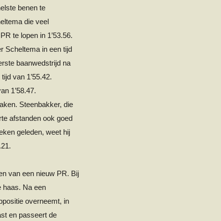
nelste benen te
heltema die veel
 PR te lopen in 1’53.56.
er Scheltema in een tijd
eerste baanwedstrijd na
tijd van 1’55.42.
van 1’58.47.
aken. Steenbakker, die
orte afstanden ook goed
eken geleden, weet hij
7.21.
pen van een nieuw PR. Bij
e haas. Na een
ppositie overneemt, in
kast en passeert de