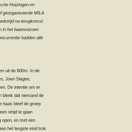
ische Huizingen en
ef georganiseerde MILA
wedstrijd na terugkomst
en in het baanseizoen
ncurrentie hadden alle
n uit de 800m. In de
es
, Joeri Slagter,
en. De intentie om er
n bleek dat niemand de
de haas bleef de groep
een strijd te gaan
g open, en met een
aan het langste eind trok