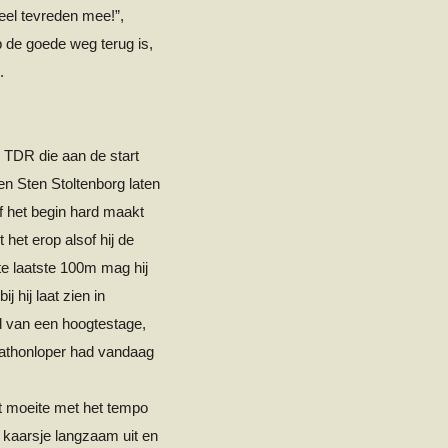
heel tevreden mee!”,
p de goede weg terug is,
.
 TDR die aan de start
en Sten
Stoltenborg
laten
f het begin hard maakt
t het erop alsof hij de
e laatste 100m mag hij
 hij laat zien in
d van een hoogtestage,
arathonloper had vandaag
t moeite met het tempo
 kaarsje langzaam uit en