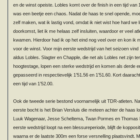
en de winst opeiste.
Lobles
komt over de finish in een tijd van 
was een beetje een chaos. Nadat de haas te snel opende, moe
zelf maken, wat ik lastig vond, omdat ik niet wist hoe hard we
doorkomst, liet ik me helaas zelf insluiten, waardoor er veel a
kwamen. Hierdoor had ik op het eind nog veel over en kon ik m
voor de winst. Voor mijn eerste wedstrijd van het seizoen vind i
aldus
Lobles
. Slagter en
Chapple
, die net als
Lobles
net zijn t
hoogtestage, lopen een sterke wedstrijd en komen als derde en
gepasseerd in respectievelijk 1’51.56 en 1’51.60. Kort daarach
een tijd van 1’52.00.
Ook de tweede serie bestond voornamelijk uit TDR-atleten. N
eerste bocht is het Brian Versluis die meteen achter de haas l
Luuk Wagenaar, Jesse Scheltema, Twan
Pormes
en Thomas Le
eerste wedstrijd loopt na een blessureperiode, blijft de koppos
waarna er de laatste 300m een forse versnelling plaatsvindt. Me