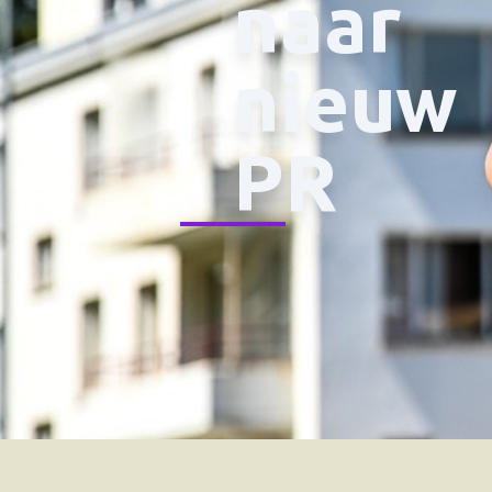
naar
nieuw
PR