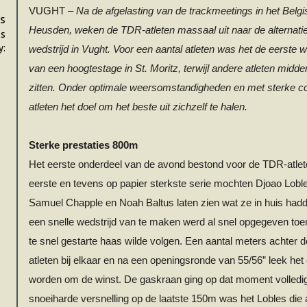
VUGHT –
Na de afgelasting van de trackmeetings in het Belg
s
Heusden, weken de TDR-atleten massaal uit naar de alternati
ls
y:
wedstrijd in Vught. Voor een aantal atleten was het de eerste 
van een hoogtestage in St. Moritz, terwijl andere atleten midd
zitten. Onder optimale weersomstandigheden en met sterke co
atleten het doel om het beste uit zichzelf te halen.
Sterke prestaties 800m
Het eerste onderdeel van de avond bestond voor de TDR-atlete
eerste en tevens op papier sterkste serie mochten
Djoao
Lobl
Samuel
Chapple
en Noah Baltus laten zien wat ze in huis hadd
een snelle wedstrijd van te maken werd al snel opgegeven toe
te snel gestarte haas wilde volgen. Een aantal meters achter 
atleten bij elkaar en na een openingsronde van 55/56” leek het 
worden om de winst. De gaskraan ging op dat moment volledi
snoeiharde versnelling op de laatste 150m was het
Lobles
die 