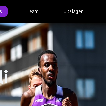
s
Team
Uitslagen
li