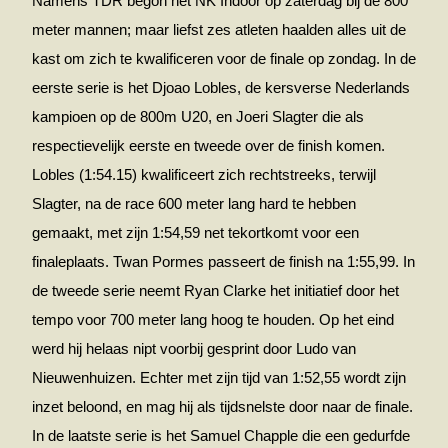
Namens TDR begon het NK Indoor op zaterdag bij de 800
meter mannen; maar liefst zes atleten haalden alles uit de
kast om zich te kwalificeren voor de finale op zondag. In de
eerste serie is het Djoao Lobles, de kersverse Nederlands
kampioen op de 800m U20, en Joeri Slagter die als
respectievelijk eerste en tweede over de finish komen.
Lobles (1:54.15) kwalificeert zich rechtstreeks, terwijl
Slagter, na de race 600 meter lang hard te hebben
gemaakt, met zijn 1:54,59 net tekortkomt voor een
finaleplaats. Twan Pormes passeert de finish na 1:55,99. In
de tweede serie neemt Ryan Clarke het initiatief door het
tempo voor 700 meter lang hoog te houden. Op het eind
werd hij helaas nipt voorbij gesprint door Ludo van
Nieuwenhuizen. Echter met zijn tijd van 1:52,55 wordt zijn
inzet beloond, en mag hij als tijdsnelste door naar de finale.
In de laatste serie is het Samuel Chapple die een gedurfde