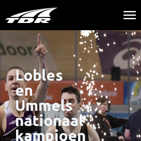
Lobles
en
Ummels
nationaal
kampioen