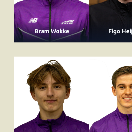
Bram Wokke
Figo Hei