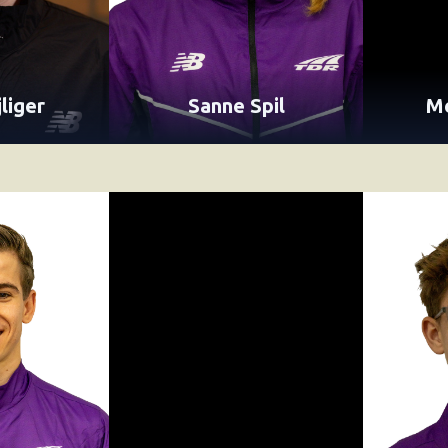
jliger
Sanne Spil
Me